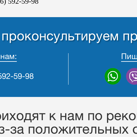
6) 592-59-98
- проконсультируем п
 нам:
Пиш
 592-59-98
иходят к нам по рек
з-за положительных о