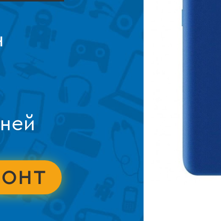
н
дней
МОНТ