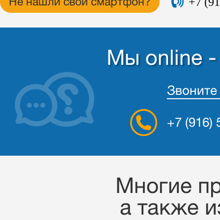
+7 (91
Не нашли свой смартфон?
Мы online 
Звоните
+7 (916)
Многие пр
a также и