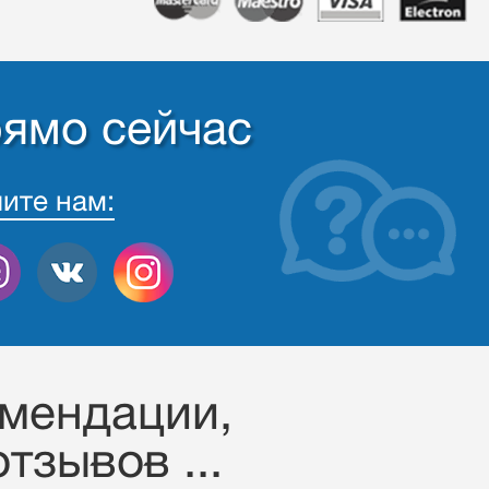
рямо сейчас
ите нам:
омендации,
тзывов ...