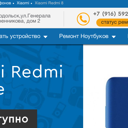
фонов
Xiaomi
Xiaomi Redmi 8
+7 (916) 59
одольск,ул.Генерала
енникова, дом 2
статус рем
ать устройство
Ремонт Ноутбуков
i Redmi
е
тупно