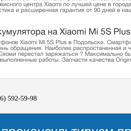
сного центра Xiaomi по лучшей цене в городе.
остика и расширенная гарантия от 90 дней в 
умулятора на Xiaomi Mi 5S Plu
онов Xiaomi Mi 5S Plus в Подольске. Смартфон
День обращения. Наиболее распростаненная и 
 Сяоми перестал заряжаться ? Максимально бы
ыполненные работы. Запчасти качества Origina
6) 592-59-98