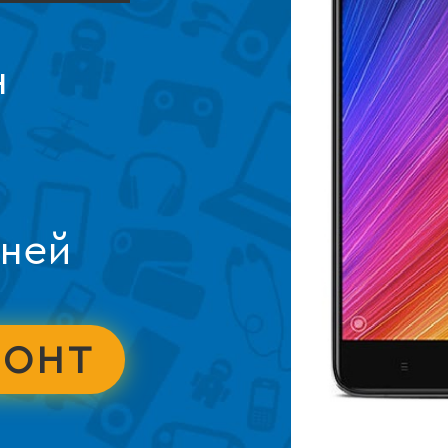
н
дней
МОНТ