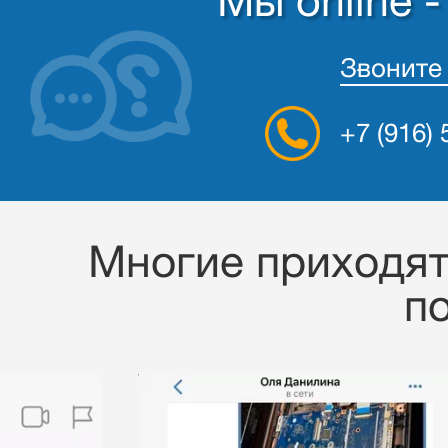
Мы online 
Звоните
+7 (916)
Многие приходят 
п