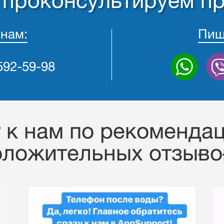
- проконсультируем п
 нам:
Пиш
 592-59-98
к нам по рекомендац
оложительных отзывов