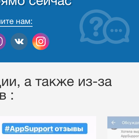
рямо сейчас
ите нам:
ии, a также из-за
 :