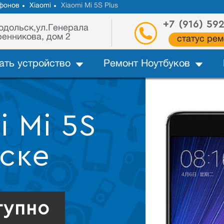
фонов
Xiaomi
Xiaomi Mi 5S Plus
+7 (916) 59
одольск,ул.Генерала
енникова, дом 2
статус рем
ать устройство
Ремонт Ноутбуков
i Mi 5S
ьске
тупно