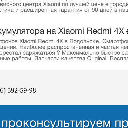
исного центра Xiaomi по лучшей цене в городе
остика и расширенная гарантия от 90 дней в 
кумулятора на Xiaomi Redmi 4X
фонов Xiaomi Redmi 4X в Подольске. Смартфон
ащения. Наиболее распростаненная и частая н
ерестал заряжаться ? Максимально быстро зам
е работы. Запчасти качества Original. Беспла
6) 592-59-98
- проконсультируем п