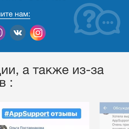
ите нам:
ии, a также из-за
 :