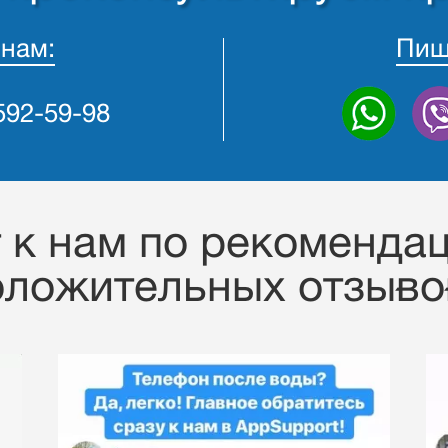
 нам:
Пиш
 592-59-98
к нам по рекомендац
оложительных отзывов