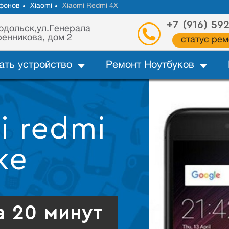
фонов
Xiaomi
Xiaomi Redmi 4X
+7 (916) 59
одольск,ул.Генерала
енникова, дом 2
статус рем
ать устройство
Ремонт Ноутбуков
i redmi
ке
а 20 минут