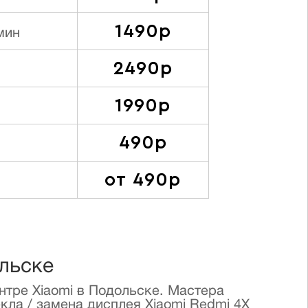
1490р
мин
2490р
-
1990р
-
490р
-
от 490р
-
ольске
нтре Xiaomi в Подольске. Мастера
ла / замена дисплея Xiaomi Redmi 4X