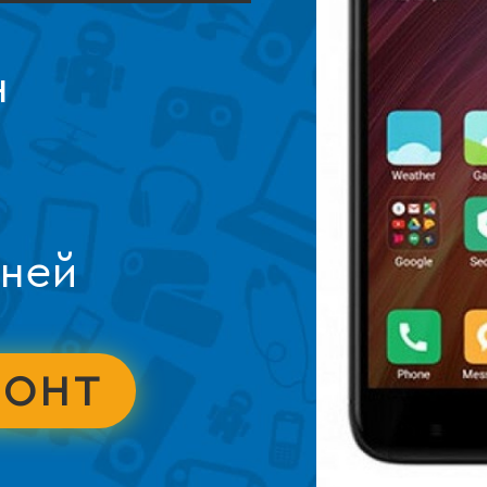
н
дней
МОНТ