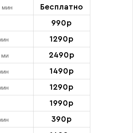
Бесплатно
0 мин
990р
-
1290р
мин
2490р
 ми
1490р
мин
1290р
мин
1990р
-
390р
мин