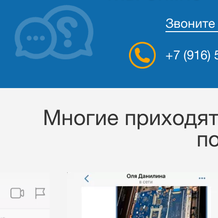
Звоните
+7 (916)
Многие приходят 
п