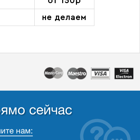
от 150р
не делаем
рямо сейчас
ите нам: