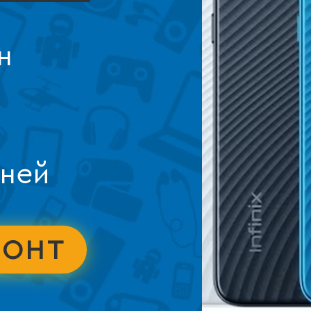
н
дней
МОНТ