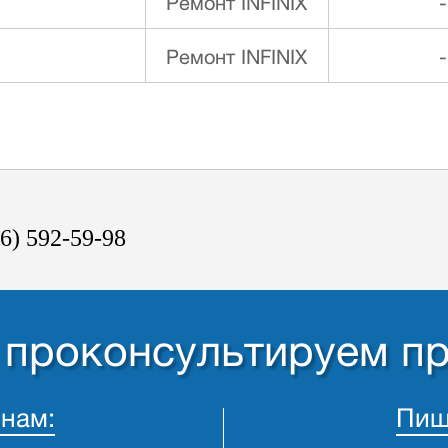
Ремонт INFINIX
-
Ремонт INFINIX
-
6) 592-59-98
- проконсультируем п
 нам:
Пиш