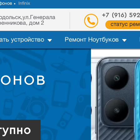
фонов
Infinix
+7 (916) 59
одольск,ул.Генерала
енникова, дом 2
статус рем
ать устройство
Ремонт Ноутбуков
фонов
тупно