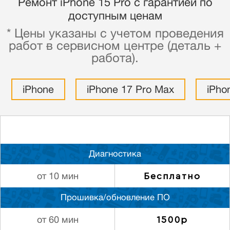
Ремонт iPhone 15 Pro с гарантией по
доступным ценам
* Цены указаны с учетом проведения
работ в сервисном центре (деталь +
работа).
iPhone
iPhone 17 Pro Max
iPho
Диагностика
Бесплатно
от 10 мин
Прошивка/обновление ПО
1500р
от 60 мин