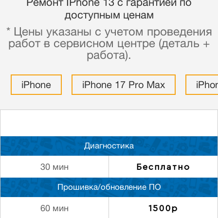
Ремонт IPhone 13 с гарантией по
доступным ценам
* Цены указаны с учетом проведения
работ в сервисном центре (деталь +
работа).
iPhone
iPhone 17 Pro Max
iPho
Диагностика
Бесплатно
30 мин
Прошивка/обновление ПО
1500р
60 мин