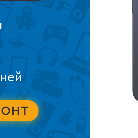
н
дней
МОНТ