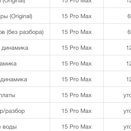
Original)
15 Pro Max
1
ы (Original)
15 Pro Max
6
в (без разбора)
15 Pro Max
6
о динамика
15 Pro Max
1
намика
15 Pro Max
1
 динамика
15 Pro Max
1
платы
15 Pro Max
ут
ор/разбор
15 Pro Max
ут
е воды
15 Pro Max
ут