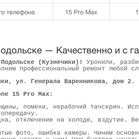
го телефона
15 Pro Max
1
Подольске — Качественно и с г
 Подольске (Кузнечики)!
Уронили, разби
олним профессиональный ремонт любой сл
ики, ул. Генерала Варенникова, дом 2.
one 15 Pro Max:
щины, помехи, нерабочий тачскрин. Исп
топередачу.
ка, отключение на холоде, вздутие. Ве
тые фото, ошибка камеры. Чиним основн