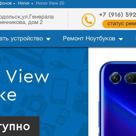
фонов
Honor
Honor View 20
+7 (916) 59
одольск,ул.Генерала
енникова, дом 2
статус рем
ать устройство
Ремонт Ноутбуков
 View
ке
тупно