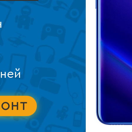
н
дней
МОНТ