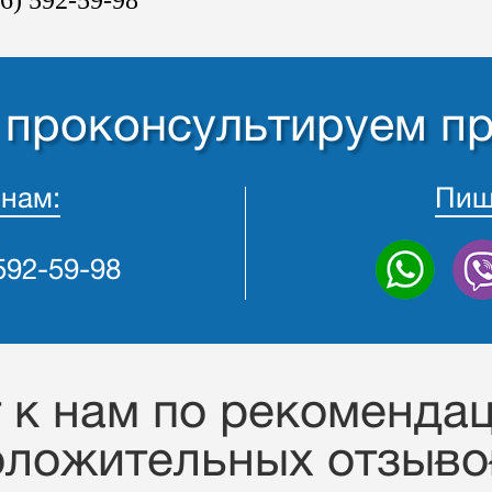
- проконсультируем п
 нам:
Пиш
 592-59-98
к нам по рекомендац
оложительных отзывов