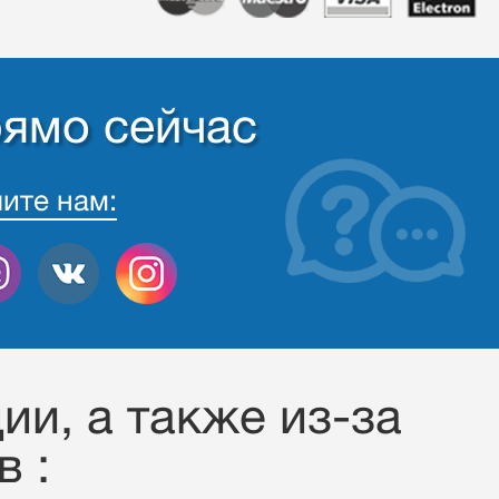
рямо сейчас
ите нам:
ии, a также из-за
 :