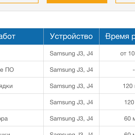
абот
Устройство
Время 
Samsung J3, J4
от 1
ие ПО
Samsung J3, J4
-
ядки
Samsung J3, J4
120
Samsung J3, J4
120
ора
Samsung J3, J4
60 