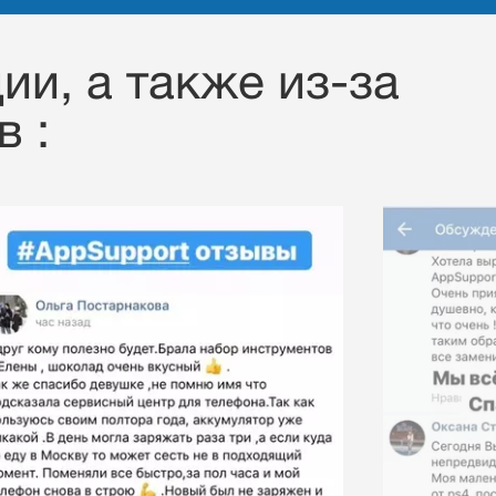
ии, a также из-за
 :