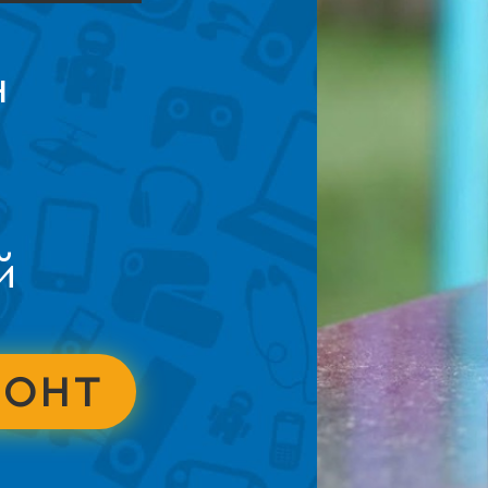
н
й
МОНТ