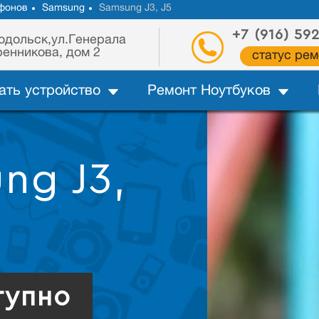
фонов
Samsung
Samsung J3, J5
+7 (916) 59
одольск,ул.Генерала
енникова, дом 2
статус рем
ать устройство
Ремонт Ноутбуков
ng J3,
тупно