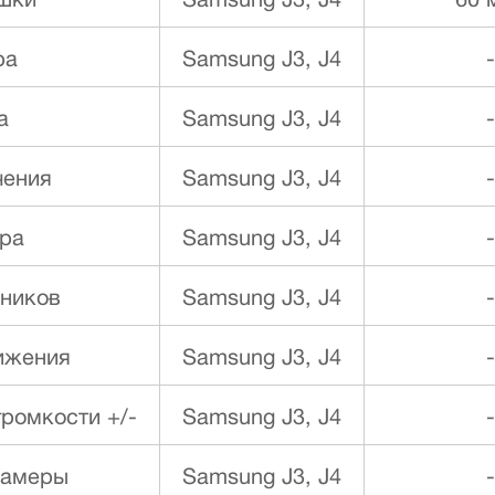
шки
Samsung J3, J4
60 
ра
Samsung J3, J4
-
а
Samsung J3, J4
-
чения
Samsung J3, J4
-
ра
Samsung J3, J4
-
ников
Samsung J3, J4
-
ижения
Samsung J3, J4
-
ромкости +/-
Samsung J3, J4
-
камеры
Samsung J3, J4
-