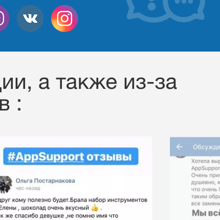
ии, a также из-за
 :