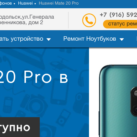
фонов
Huawei
Huawei Mate 20 Pro
+7 (916) 59
одольск,ул.Генерала
енникова, дом 2
статус рем
ать устройство
Ремонт Ноутбуков
20 Pro в
тупно