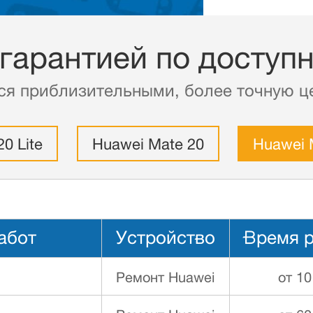
 гарантией по доступ
ся приблизительными, более точную це
0 Lite
Huawei Mate 20
Huawei 
абот
Устройство
Время 
Ремонт Huawei
от 10