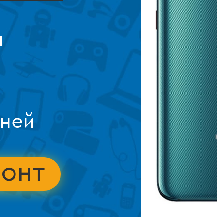
н
дней
МОНТ