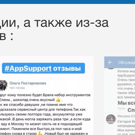
ии, a также из-за
 :