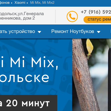
фонов
Xiaomi
Mi Mix, Mi Mix2
+7 (916) 59
одольск,ул.Генерала
енникова, дом 2
статус рем
ать устройство
Ремонт Ноутбуков
 Mi Mix,
дольске
а 20 минут