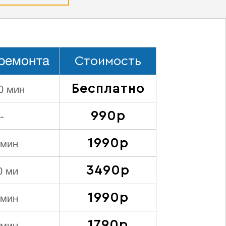
Стоимость
ремонта
Бесплатно
0 мин
990р
-
1990р
 мин
3490р
0 ми
1990р
 мин
1790р