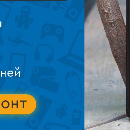
н
дней
МОНТ