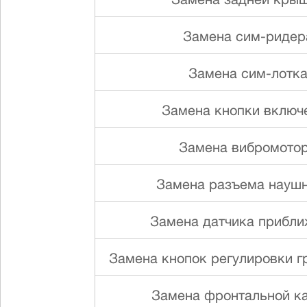
Замена задней кры
Замена сим-ридер
Замена сим-лотк
Замена кнопки включ
Замена вибромото
Замена разъема науш
Замена датчика прибл
Замена кнопок регулировки г
Замена фронтальной к