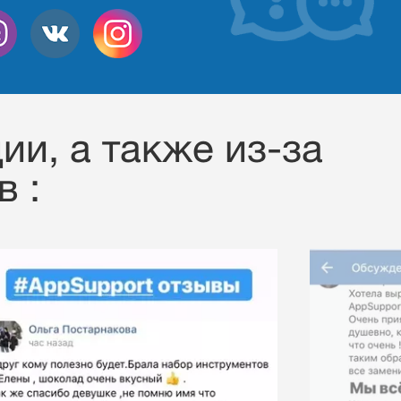
ии, a также из-за
 :