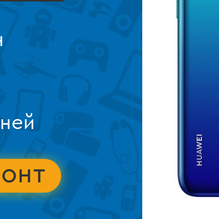
н
дней
МОНТ