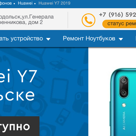
фонов
Huawei
Huawei Y7 2019
+7 (916) 59
одольск,ул.Генерала
енникова, дом 2
статус рем
ать устройство
Ремонт Ноутбуков
i Y7
ьске
тупно