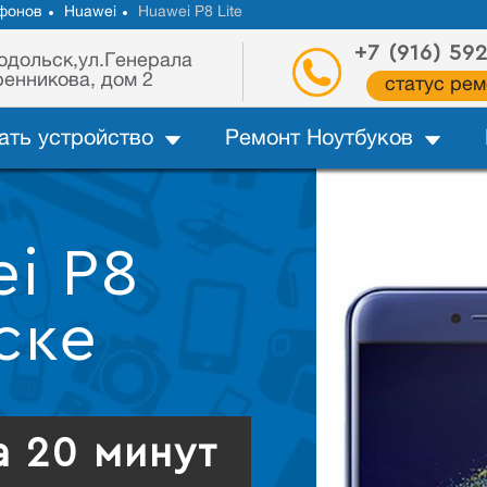
фонов
Huawei
Huawei P8 Lite
+7 (916) 59
одольск,ул.Генерала
енникова, дом 2
статус рем
ать устройство
Ремонт Ноутбуков
i P8
ске
а 20 минут