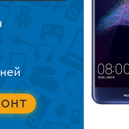
н
дней
МОНТ