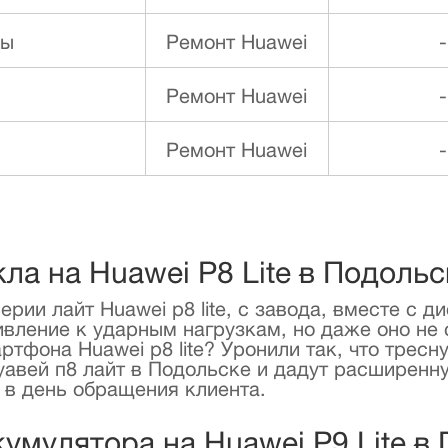
ды
Ремонт Huawei
-
Ремонт Huawei
-
Ремонт Huawei
-
кла на Huawei P8 Lite в Подольс
ии лайт Huawei p8 lite, с завода, вместе с д
тивление к ударным нагрузкам, но даже оно не
тфона Huawei p8 lite? Уронили так, что тресн
уавей п8 лайт в Подольске и дадут расширенн
e в день обращения клиента.
умулятора на Huawei P9 Lite в