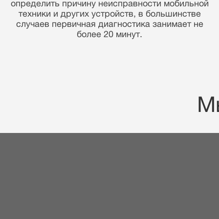
уверенностью в запчастях и своих навыках мы
предоставляем гарантию 90 дней!
М