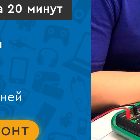
а 20 минут
н
дней
МОНТ