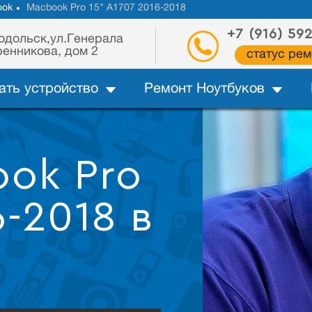
ook
Macbook Pro 15" A1707 2016-2018
+7 (916) 59
одольск,ул.Генерала
енникова, дом 2
статус рем
ать устройство
Ремонт Ноутбуков
ok Pro
6-2018 в