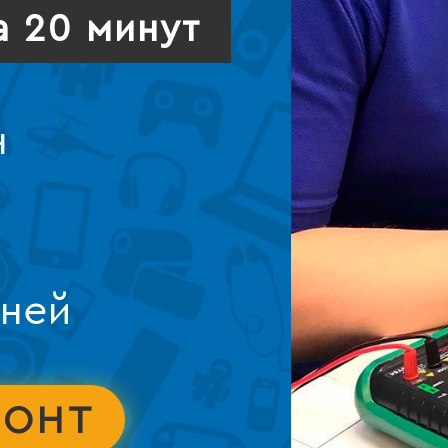
а 20 минут
н
дней
МОНТ