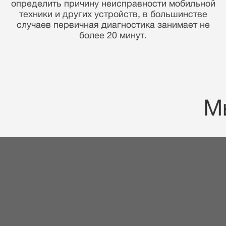
уверенностью в запчастях и своих навыках мы
предоставляем гарантию 90 дней!
М