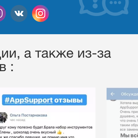
ии, a также из-за
 :