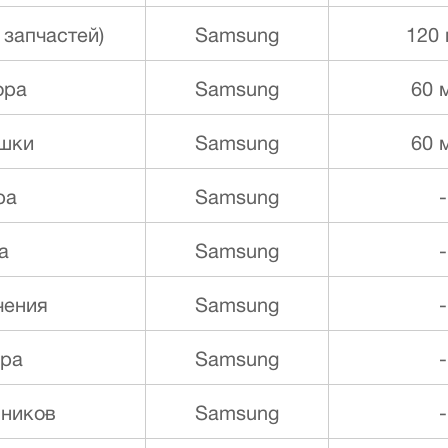
 запчастей)
Samsung
120
ора
Samsung
60 
ышки
Samsung
60 
ра
Samsung
-
а
Samsung
-
чения
Samsung
-
ора
Samsung
-
ников
Samsung
-