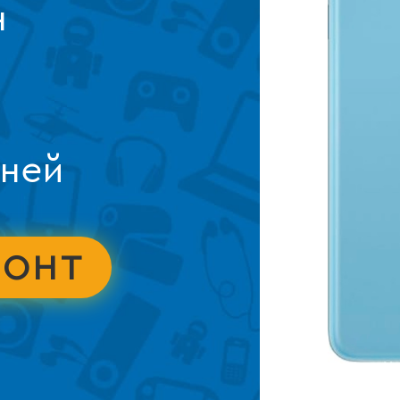
н
дней
МОНТ