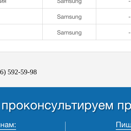
ния
Samsung
-
Samsung
-
Samsung
-
6) 592-59-98
- проконсультируем п
 нам:
Пиш