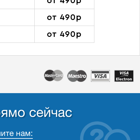
от 490р
от 490р
от 490р
рямо сейчас
ите нам: