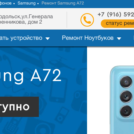
фонов
Samsung
Ремонт Samsung A72
+7 (916) 59
одольск,ул.Генерала
енникова, дом 2
статус рем
ать устройство
Ремонт Ноутбуков
ung A72
тупно