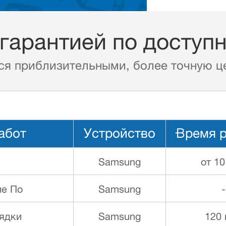
 гарантией по доступ
ся приблизительными, более точную це
абот
Устройство
Время 
Samsung
от 10
е По
Samsung
-
ядки
Samsung
120