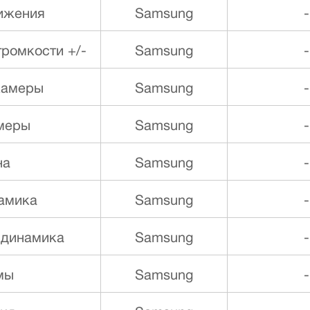
ижения
Samsung
-
ромкости +/-
Samsung
-
камеры
Samsung
-
меры
Samsung
-
на
Samsung
-
намика
Samsung
-
 динамика
Samsung
-
мы
Samsung
-