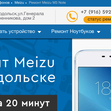
фонов
Meizu
Ремонт Meizu M3 Note
+7 (916) 59
одольск,ул.Генерала
енникова, дом 2
статус рем
ать устройство
Ремонт Ноутбуков
т Meizu
дольске
а 20 минут