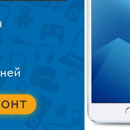
н
дней
МОНТ