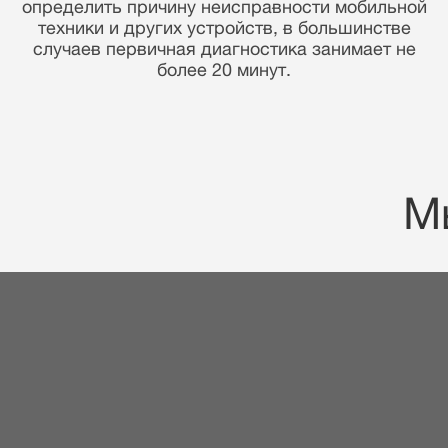
уверенностью в запчастях и своих навыках мы
предоставляем гарантию 90 дней!
М