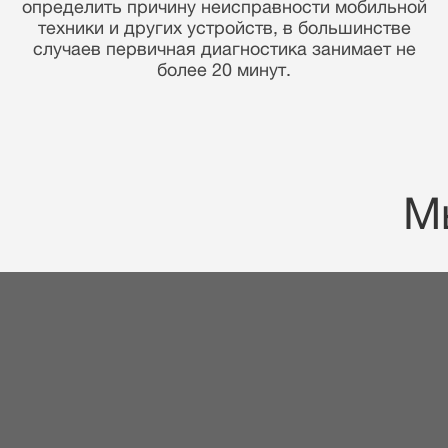
уверенностью в запчастях и своих навыках мы
предоставляем гарантию 90 дней!
М