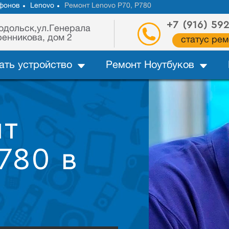
фонов
Lenovo
Ремонт Lenovo P70, P780
+7 (916) 59
одольск,ул.Генерала
енникова, дом 2
статус рем
ать устройство
Ремонт Ноутбуков
нт
780 в