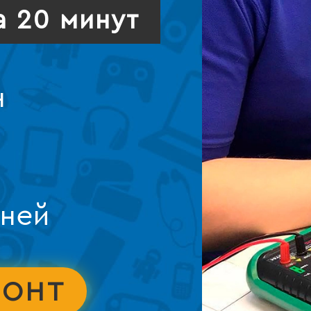
а 20 минут
н
дней
МОНТ